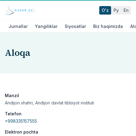
O'z
Ру
En
Jurnallar
Yangiliklar
Siyosatlar
Biz haqimizda
Al
Aloqa
Manzil
Andijon shahri, Andijon davlat tibbiyot instituti
Telefon
+998335157555
Elektron pochta